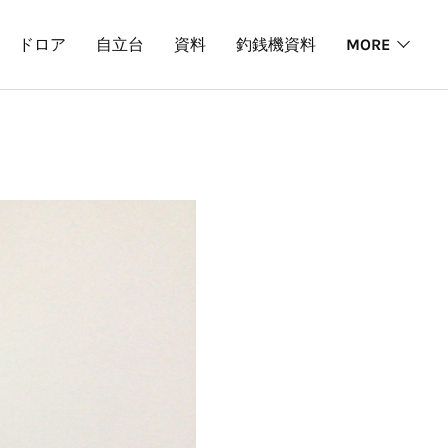
ドロア
自立台
資料
釣銭機資料
MORE