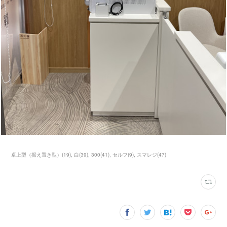
卓上型（据え置き型）
(
19
)
白
(
39
)
300
(
41
)
セルフ
(
9
)
スマレジ
(
47
)