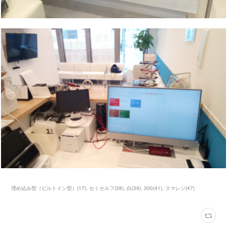
埋め込み型（ビルトイン型）
(
17
)
セミセルフ
(
38
)
白
(
39
)
300
(
41
)
スマレジ
(
47
)