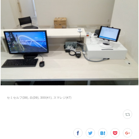
セミセルフ
(
38
)
白
(
39
)
300
(
41
)
スマレジ
(
47
)