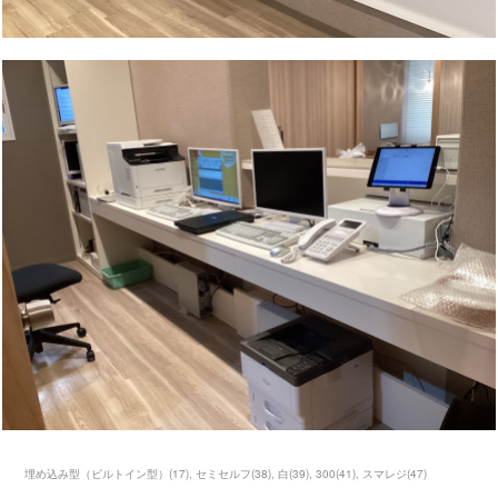
埋め込み型（ビルトイン型）
(
17
)
セミセルフ
(
38
)
白
(
39
)
300
(
41
)
スマレジ
(
47
)