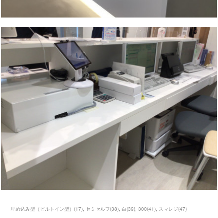
埋め込み型（ビルトイン型）
(
17
)
セミセルフ
(
38
)
白
(
39
)
300
(
41
)
スマレジ
(
47
)