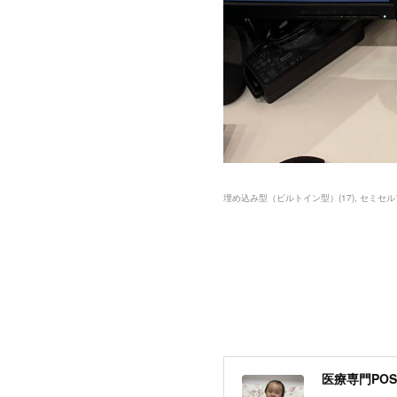
埋め込み型（ビルトイン型）
(
17
)
セミセル
医療専門POSレ