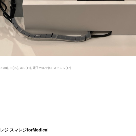
フ
(
38
)
白
(
39
)
300
(
41
)
電子カルテ
(
6
)
スマレジ
(
47
)
ジ スマレジforMedical