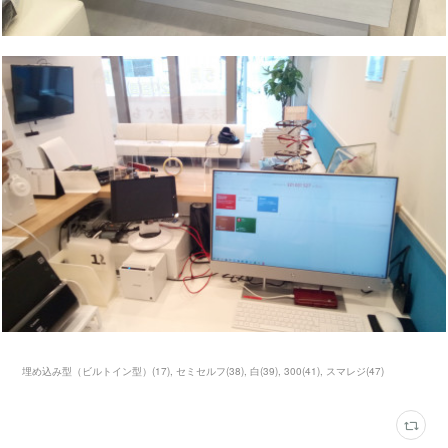
埋め込み型（ビルトイン型）
(
17
)
セミセルフ
(
38
)
白
(
39
)
300
(
41
)
スマレジ
(
47
)