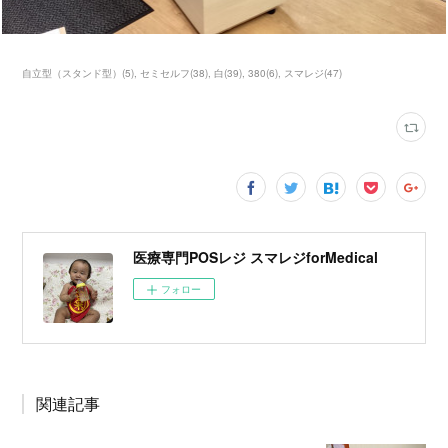
自立型（スタンド型）
(
5
)
セミセルフ
(
38
)
白
(
39
)
380
(
6
)
スマレジ
(
47
)
医療専門POSレジ スマレジforMedical
フォロー
関連記事