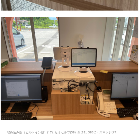
埋め込み型（ビルトイン型）
(
17
)
セミセルフ
(
38
)
白
(
39
)
380
(
6
)
スマレジ
(
47
)