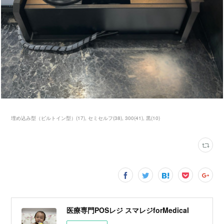
埋め込み型（ビルトイン型）
(
17
)
セミセルフ
(
38
)
300
(
41
)
黒
(
10
)
医療専門POSレジ スマレジforMedical