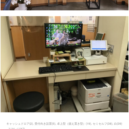
キャッシュドロア
(
2
)
受付向き設置
(
5
)
卓上型（据え置き型）
(
19
)
セミセルフ
(
38
)
白
(
39
)
スマレジ
(
47
)